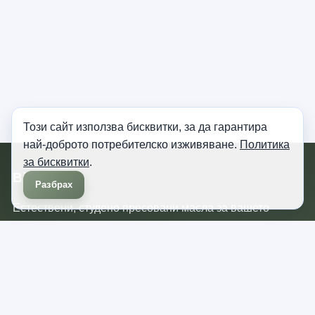
Този сайт използва бисквитки, за да гарантира
най-доброто потребителско изживяване.
Политика
за бисквитки
.
Biomasla.
Разбрах
Естествени, студено пресовани масла за вашето
здраве и красота. Вдъхновени от природата,
създадени с грижа.
Информация